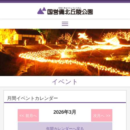
Toggle
navigation
イベント
月間イベントカレンダー
2026年3月
前月へ
次月へ
年間カレンダーへ戻る