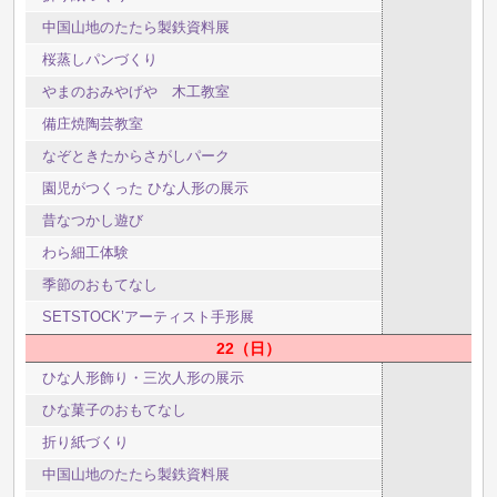
中国山地のたたら製鉄資料展
桜蒸しパンづくり
やまのおみやげや 木工教室
備庄焼陶芸教室
なぞときたからさがしパーク
園児がつくった ひな人形の展示
昔なつかし遊び
わら細工体験
季節のおもてなし
SETSTOCK’アーティスト手形展
22
日
ひな人形飾り・三次人形の展示
ひな菓子のおもてなし
折り紙づくり
中国山地のたたら製鉄資料展