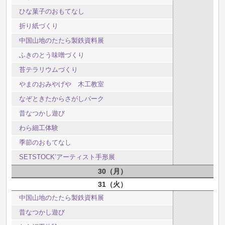
ひな菓子のおもてなし
折り紙づくり
中国山地のたたら製鉄資料展
ふきのとう味噌づくり
苔テラリウムづくり
やまのおみやげや 木工教室
なぞときたからさがしパーク
昔なつかし遊び
わら細工体験
季節のおもてなし
SETSTOCK’アーティスト手形展
30
月
31
火
中国山地のたたら製鉄資料展
昔なつかし遊び