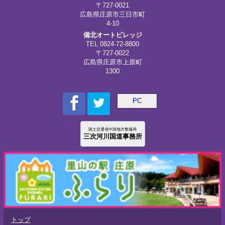
〒727-0021
広島県庄原市三日市町
4-10
備北オートビレッジ
TEL
0824-72-8800
〒727-0022
広島県庄原市上原町
1300
PC
国土交通省中国地方整備局
三次河川国道事務所
トップ