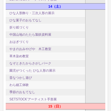
14
土
ひな人形飾り・三次人形の展示
ひな菓子のおもてなし
折り紙づくり
中国山地のたたら製鉄資料展
おはぎづくり
やまのおみやげや 木工教室
草木染め教室
なぞときたからさがしパーク
園児がつくった ひな人形の展示
昔なつかし遊び
わら細工体験
季節のおもてなし
SETSTOCK’アーティスト手形展
15
日