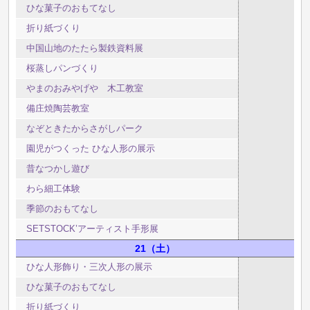
ひな菓子のおもてなし
折り紙づくり
中国山地のたたら製鉄資料展
桜蒸しパンづくり
やまのおみやげや 木工教室
備庄焼陶芸教室
なぞときたからさがしパーク
園児がつくった ひな人形の展示
昔なつかし遊び
わら細工体験
季節のおもてなし
SETSTOCK’アーティスト手形展
21
土
ひな人形飾り・三次人形の展示
ひな菓子のおもてなし
折り紙づくり