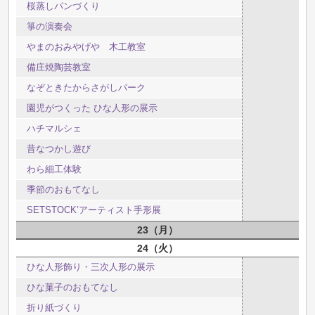
桜蒸しパンづくり
箏の演奏会
やまのおみやげや 木工教室
備庄焼陶芸教室
なぞときたからさがしパーク
園児がつくった ひな人形の展示
ハチマルシェ
昔なつかし遊び
わら細工体験
季節のおもてなし
SETSTOCK’アーティスト手形展
23
月
24
火
ひな人形飾り・三次人形の展示
ひな菓子のおもてなし
折り紙づくり