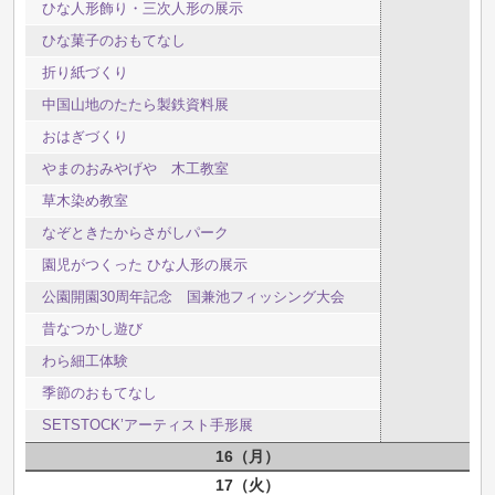
ひな人形飾り・三次人形の展示
ひな菓子のおもてなし
折り紙づくり
中国山地のたたら製鉄資料展
おはぎづくり
やまのおみやげや 木工教室
草木染め教室
なぞときたからさがしパーク
園児がつくった ひな人形の展示
公園開園30周年記念 国兼池フィッシング大会
昔なつかし遊び
わら細工体験
季節のおもてなし
SETSTOCK’アーティスト手形展
16
月
17
火