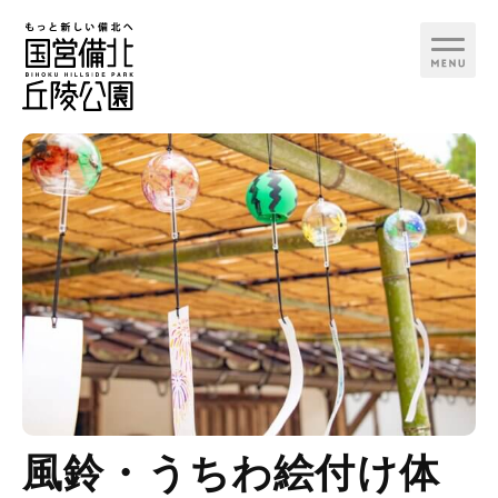
行く日で検索
カテゴリ
季節イベント
お知らせ
備北花ピクニック
見る
備北夏まつり
遊ぶ
備北コスモスピクニッ
風鈴・うちわ絵付け体
ク