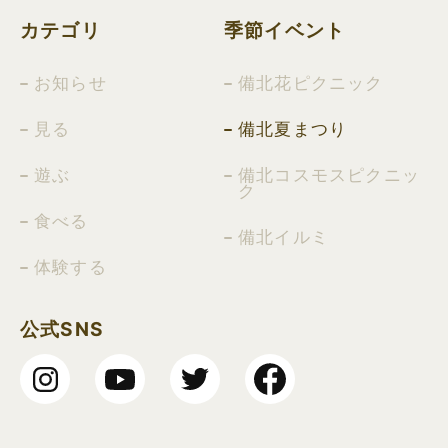
カテゴリ
季節イベント
お知らせ
備北花ピクニック
見る
備北夏まつり
遊ぶ
備北コスモスピクニッ
ク
食べる
備北イルミ
体験する
公式SNS
Insta
YouT
Twitt
Face
gram
ube
er
book