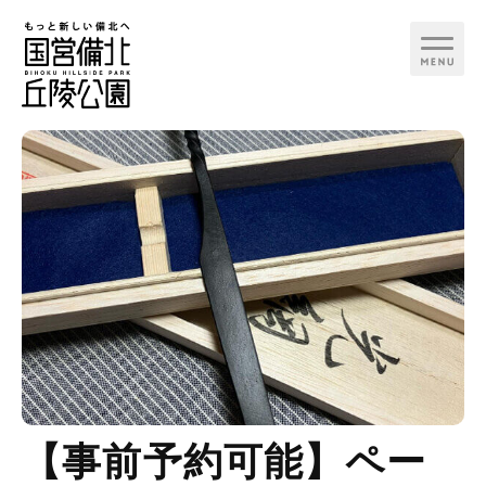
行く日で検索
カテゴリ
季節イベント
お知らせ
備北花ピクニック
見る
備北夏まつり
【事前予約可能】ペー
遊ぶ
備北コスモスピクニッ