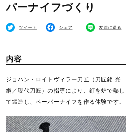
パーナイフづくり
ク
食べる
備北イルミ
体験する
ツイート
シェア
友達に送る
公式SNS
内容
総合TOPページ
ジョハン・ロイトヴィラー刀匠（刀匠銘 光
綱／現代刀匠）の指導により、釘を炉で熱し
て鍛造し、ペーパーナイフを作る体験です。