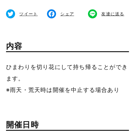
食べる
備北イルミ
体験する
ツイート
シェア
友達に送る
公式SNS
内容
ひまわりを切り花にして持ち帰ることができ
総合TOPページ
ます。
※雨天・荒天時は開催を中止する場合あり
開催日時