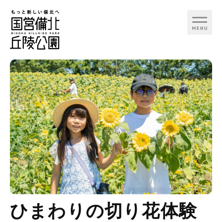
行く日で検索
カテゴリ
季節イベント
お知らせ
備北花ピクニック
見る
備北夏まつり
遊ぶ
備北コスモスピクニッ
ひまわりの切り花体験
ク