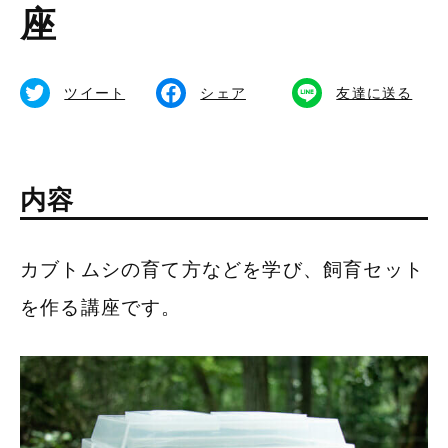
座
食べる
備北イルミ
体験する
ツイート
シェア
友達に送る
公式SNS
内容
総合TOPページ
カブトムシの育て方などを学び、飼育セット
を作る講座です。