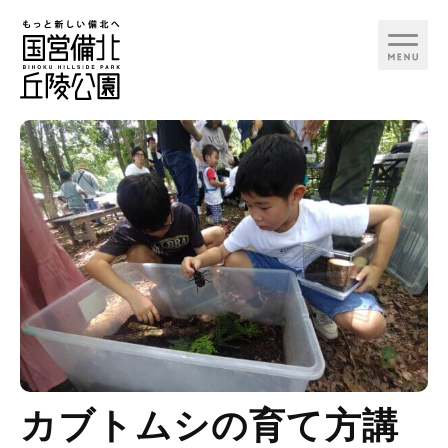
行く日で検索
カテゴリ
季節イベント
お知らせ
備北花ピクニック
見る
備北夏まつり
カブトムシの育て方講
遊ぶ
備北コスモスピクニッ
ク