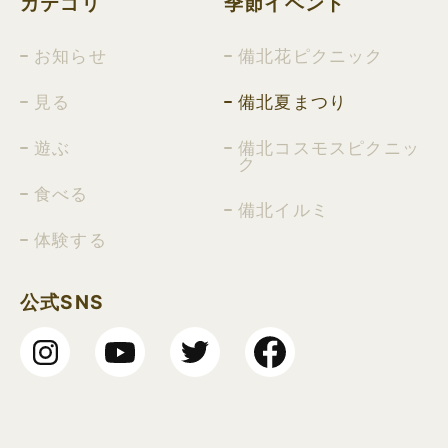
カテゴリ
季節イベント
お知らせ
備北花ピクニック
見る
備北夏まつり
遊ぶ
備北コスモスピクニッ
ク
食べる
備北イルミ
体験する
公式SNS
Insta
YouT
Twitt
Face
gram
ube
er
book