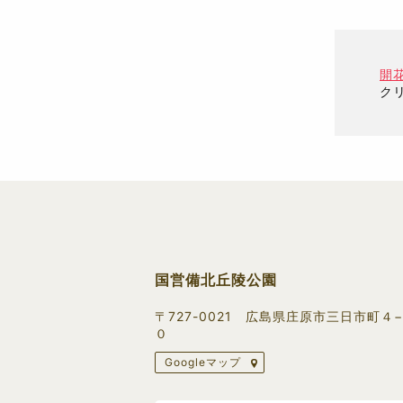
開
ク
国営備北丘陵公園
〒727-0021 広島県庄原市三日市町４
０
Googleマップ