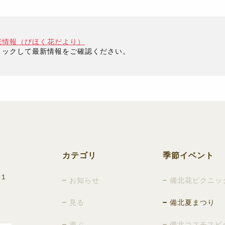
花情報（びほく花だより）
リックして最新情報をご確認ください。
カテゴリ
季節イベント
−１
お知らせ
備北花ピクニッ
見る
備北夏まつり
遊ぶ
備北コスモスピ