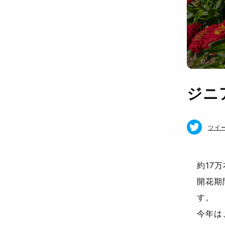
ジニ
ツイ
約17
開花期
す。
今年は