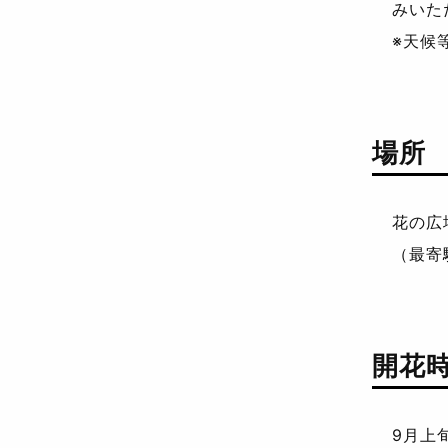
みいた
※天候
場所
花の広
（最寄
開花
9月上