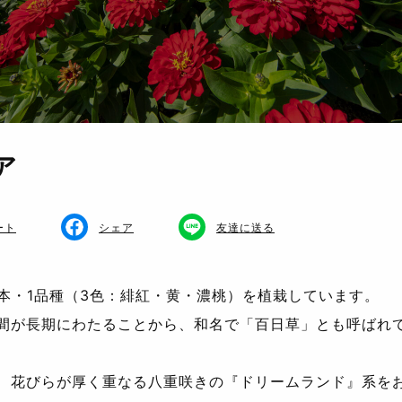
ア
ート
シェア
友達に送る
万本・1品種（3色：緋紅・黄・濃桃）を植栽しています。
間が長期にわたることから、和名で「百日草」とも呼ばれ
、花びらが厚く重なる八重咲きの『ドリームランド』系を