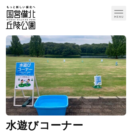
行く日で検索
カテゴリ
季節イベント
お知らせ
備北花ピクニック
見る
備北夏まつり
遊ぶ
備北コスモスピクニッ
水遊びコーナー
ク
食べる