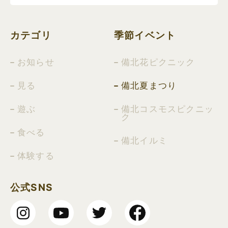
カテゴリ
季節イベント
お知らせ
備北花ピクニック
見る
備北夏まつり
遊ぶ
備北コスモスピクニッ
ク
食べる
備北イルミ
体験する
公式SNS
Insta
YouT
Twitt
Face
gram
ube
er
book