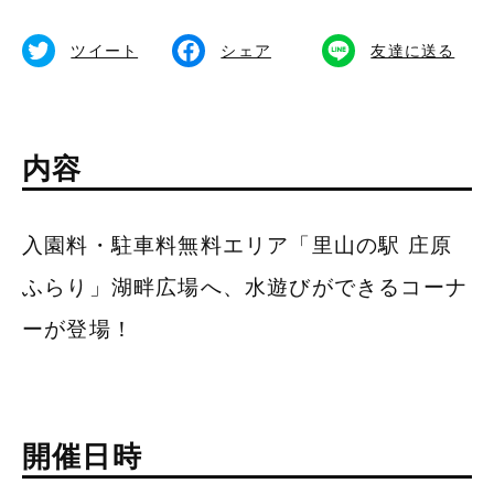
備北イルミ
体験する
ツイート
シェア
友達に送る
公式SNS
内容
総合TOPページ
入園料・駐車料無料エリア「里山の駅 庄原
ふらり」湖畔広場へ、水遊びができるコーナ
ーが登場！
開催日時