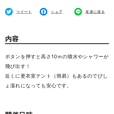
食べる
備北イルミ
体験する
ツイート
シェア
友達に送る
公式SNS
内容
ボタンを押すと高さ10ｍの噴水やシャワーが
総合TOPページ
飛び出す！
近くに更衣室テント（簡易）もあるのでびし
ょ濡れになっても安心です。