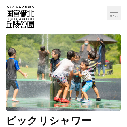
行く日で検索
カテゴリ
季節イベント
お知らせ
備北花ピクニック
見る
備北夏まつり
遊ぶ
備北コスモスピクニッ
ビックリシャワー
ク