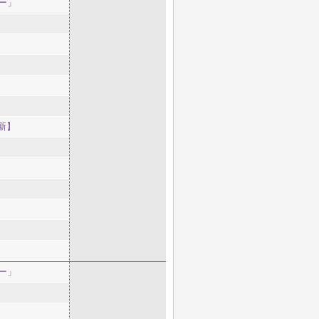
ー」
新】
ー」