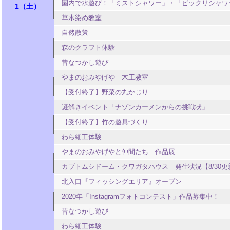
園内で水遊び！「ミストシャワー」・「ビックリシャワ
1
土
草木染め教室
自然散策
験する
森のクラフト体験
昔なつかし遊び
やまのおみやげや 木工教室
【受付終了】野菜の丸かじり
謎解きイベント「ナゾンカーメンからの挑戦状」
【受付終了】竹の遊具づくり
わら細工体験
やまのおみやげやと仲間たち 作品展
カブトムシドーム・クワガタハウス 発生状況【8/30更
北入口『フィッシングエリア』オープン
2020年「Instagramフォトコンテスト」作品募集中！
昔なつかし遊び
わら細工体験