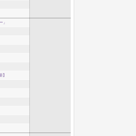
ー」
新】