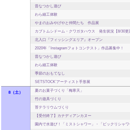
昔なつかし遊び
わら細工体験
やまのおみやげやと仲間たち 作品展
カブトムシドーム・クワガタハウス 発生状況【8/30更
北入口『フィッシングエリア』オープン
2020年「Instagramフォトコンテスト」作品募集中！
昔なつかし遊び
わら細工体験
季節のおもてなし
SETSTOCK’アーティスト手形展
夏のお菓子づくり「梅寒天」
8
土
竹の遊具づくり
苔テラリウムづくり
【受付終了】カナディアンカヌー
園内で水遊び！「ミストシャワー」・「ビックリシャワ