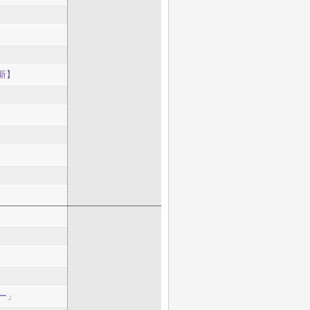
新】
ー」