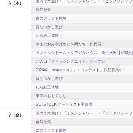
園内で水遊び！「ミストシャワー」・「ビックリシャワ
6
木
自然散策
森のクラフト体験
昔なつかし遊び
わら細工体験
やまのおみやげやと仲間たち 作品展
カブトムシドーム・クワガタハウス 発生状況【8/30更
北入口『フィッシングエリア』オープン
2020年「Instagramフォトコンテスト」作品募集中！
昔なつかし遊び
わら細工体験
季節のおもてなし
SETSTOCK’アーティスト手形展
園内で水遊び！「ミストシャワー」・「ビックリシャワ
7
金
自然散策
森のクラフト体験