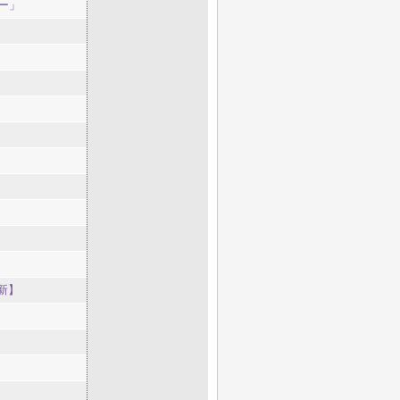
ー」
新】