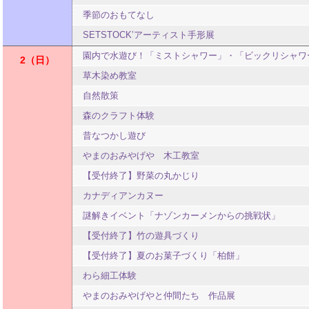
季節のおもてなし
SETSTOCK’アーティスト手形展
園内で水遊び！「ミストシャワー」・「ビックリシャワ
2
日
草木染め教室
自然散策
森のクラフト体験
昔なつかし遊び
やまのおみやげや 木工教室
【受付終了】野菜の丸かじり
カナディアンカヌー
謎解きイベント「ナゾンカーメンからの挑戦状」
【受付終了】竹の遊具づくり
【受付終了】夏のお菓子づくり「柏餅」
わら細工体験
やまのおみやげやと仲間たち 作品展