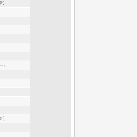
新】
ー」
新】