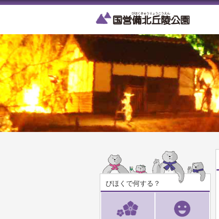
びほくで何する？
見る
遊