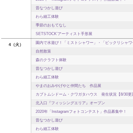
昔なつかし遊び
わら細工体験
季節のおもてなし
SETSTOCK’アーティスト手形展
園内で水遊び！「ミストシャワー」・「ビックリシャワ
4
火
自然散策
森のクラフト体験
昔なつかし遊び
わら細工体験
やまのおみやげやと仲間たち 作品展
カブトムシドーム・クワガタハウス 発生状況【8/30更
北入口『フィッシングエリア』オープン
2020年「Instagramフォトコンテスト」作品募集中！
昔なつかし遊び
わら細工体験