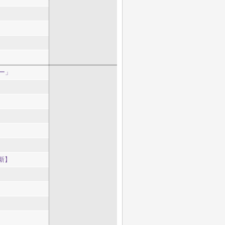
ー」
新】